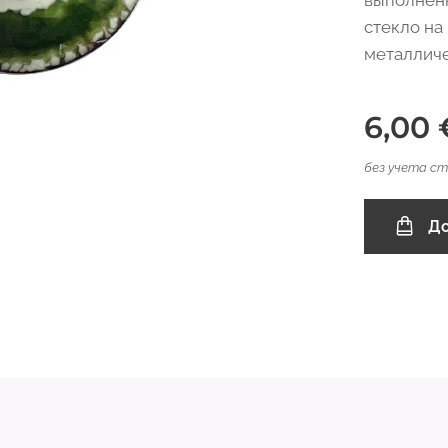
выполненн
стекло на
металличе
6,00
без учета с
До