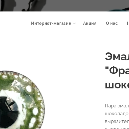
Интернет-магазин
Акция
О нас
Эма
"Фр
шоко
Пара эмал
шоколадом
выразител