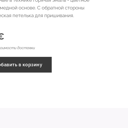
ые в технике горячая эмаль - цветное
 медной основе. С обратной стороны
ская петелька для пришивания.
€
тоимости доставки
бавить в корзину