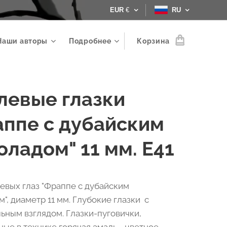
EUR
€
RU
Наши авторы
Подробнее
Корзина
левые глазки
аппе с дубайским
ладом" 11 мм. Е41
евых глаз "Фраппе с дубайским
", диаметр 11 мм. Глубокие глазки с
ьным взглядом. Глазки-пуговички,