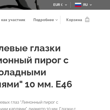
EUR
€
RU
 как участник
Подробнее
Корзина
левые глазки
монный пирог с
оладными
ями" 10 мм. Е46
евых глаз "Лимонный пирог с
ми каплями", диаметр 10 мм. Глазки с