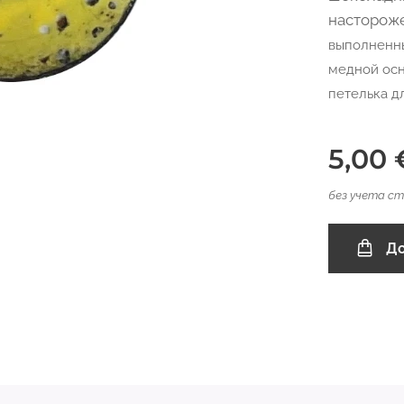
насторож
выполненны
медной осн
петелька д
5,00
без учета с
До