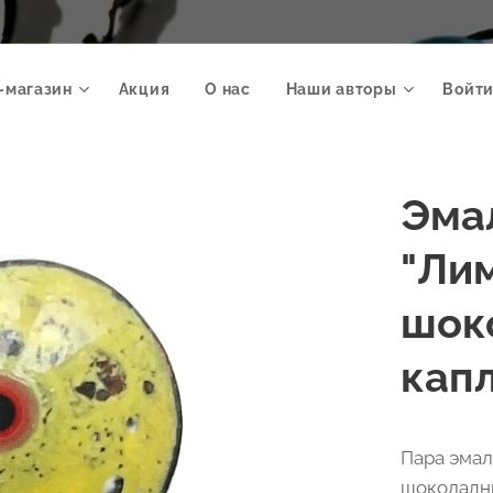
-магазин
Акция
О нас
Наши авторы
Войти
Эма
"Ли
шок
капл
Пара эмал
шоколадны