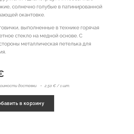
яркие, солнечно голубые в патинированной
вающей окантовке.
говички, выполненные в технике горячая
ветное стекло на медной основе. С
стороны металлическая петелька для
ия.
€
тоимости доставки
2,50 € / 1 шт.
бавить в корзину