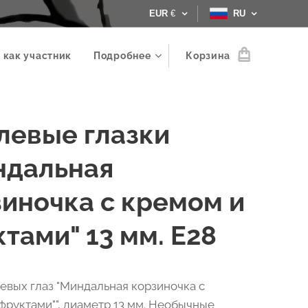
EUR
€
RU
 как участник
Подробнее
Корзина
левые глазки
ндальная
иночка с кремом и
тами" 13 мм. Е28
евых глаз "Миндальная корзиночка с
фруктами"", диаметр 13 мм. Необычные