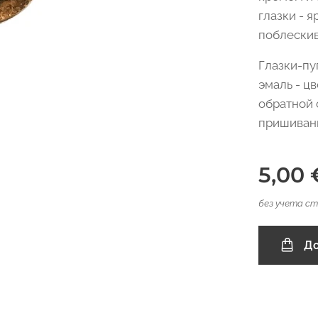
глазки - 
поблески
Глазки-пу
эмаль - ц
обратной 
пришиван
5,00
без учета с
До