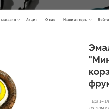
-магазин
Акция
О нас
Наши авторы
Войти
Эма
"Ми
корз
фрук
Пара эмал
кремом и 