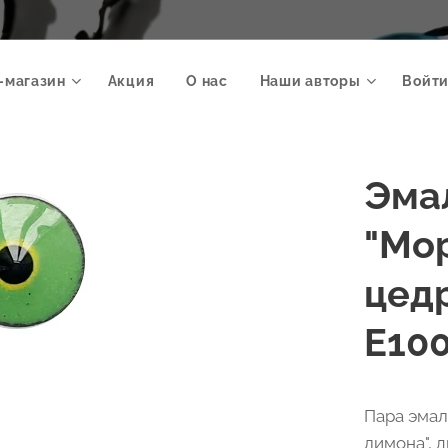
-магазин
Акция
О нас
Наши авторы
Войти
Эма
"Мо
цедр
Е10
Пара эмал
лимона", 