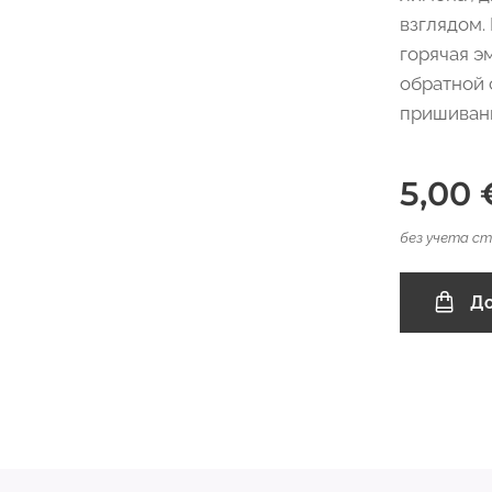
взглядом.
горячая э
обратной 
пришиван
5,00
без учета с
До