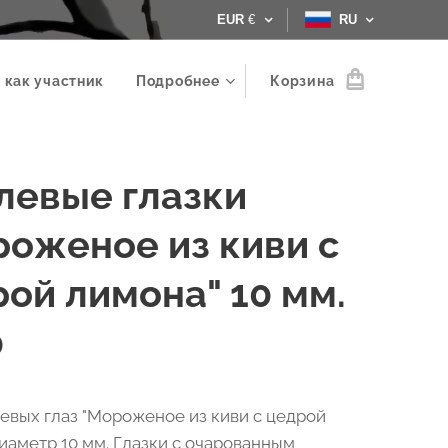
EUR
€
RU
 как участник
Подробнее
Корзина
левые глазки
роженое из киви с
ой лимона" 10 мм.
0
евых глаз "Мороженое из киви с цедрой
диаметр 10 мм. Глазки с очарованным