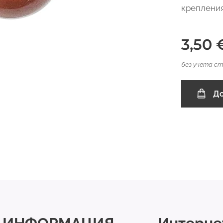
креплени
3,50
без учета с
До