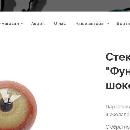
-магазин
Акция
О нас
Наши авторы
Войти
Сте
"Фу
шоко
Пара стек
шоколаде"
С обратно