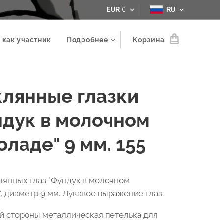
EUR
€
RU
 как участник
Подробнее
Корзина
клянные глазки
ндук в молочном
ладе" 9 мм. 155
лянных глаз "Фундук в молочном
, диаметр 9 мм. Лукавое выражение глаз.
й стороны металлическая петелька для