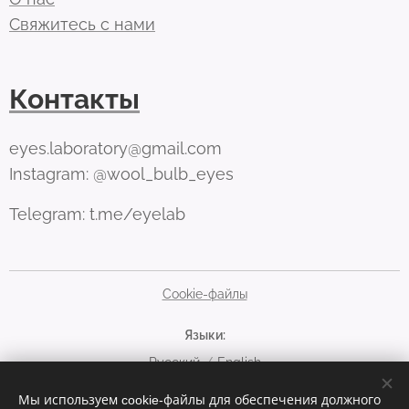
Свяжитесь с нами
Контакты
eyes.laboratory@gmail.com
Instagram: @wool_bulb_eyes
Telegram: t.me/eyelab
Cookie-файлы
Языки
Русский
English
Валюта
Мы используем cookie-файлы для обеспечения должного