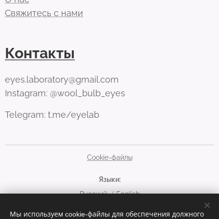
Свяжитесь с нами
Контакты
eyes.laboratory@gmail.com
Instagram: @wool_bulb_eyes
Telegram: t.me/eyelab
Cookie-файлы
Языки
Русский
English
Валюта
Мы используем cookie-файлы для обеспечения должного