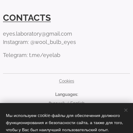
CONTACTS
eyes.laboratory@gmail.com
Instagram: @wool_bulb_eyes
Telegram: t.me/eyelab
Cookies
Languages
Русский
English
Мы используем cookie-файлы для обеспечения должного
Currency
функционирования и безопасности сайта, а также для того,
EUR €
RUB руб
USD $
чтобы у Вас был наилучший пользовательский опыт.