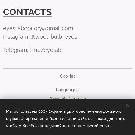
CONTACTS
eyes.laboratory@gmail.com
Instagram: @wool_bulb_eyes
Telegram: t.me/eyelab
Cookies
Languages
Русский
English
Мы используем cookie-файлы для обеспечения должного
Currency
функционирования и безопасности сайта, а также для того,
EUR €
RUB руб
USD $
чтобы у Вас был наилучший пользовательский опыт.