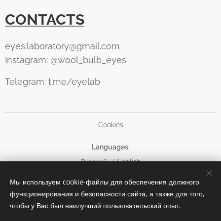
CONTACTS
eyes.laboratory@gmail.com
Instagram: @wool_bulb_eyes
Telegram: t.me/eyelab
Cookies
Languages
Русский
English
Мы используем cookie-файлы для обеспечения должного
Currency
функционирования и безопасности сайта, а также для того,
EUR €
RUB руб
USD $
чтобы у Вас был наилучший пользовательский опыт.