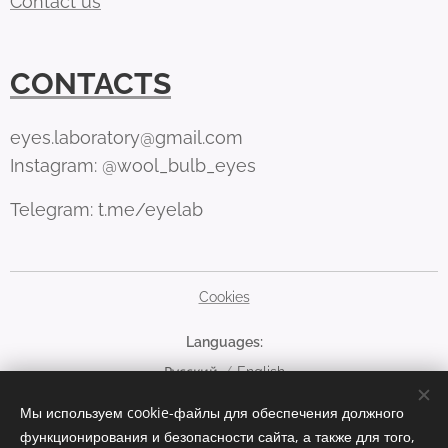
Contact us
CONTACTS
eyes.laboratory@gmail.com
Instagram: @wool_bulb_eyes
Telegram: t.me/eyelab
Cookies
Languages
Русский
English
Мы используем cookie-файлы для обеспечения должного
Currency
функционирования и безопасности сайта, а также для того,
EUR €
RUB руб
USD $