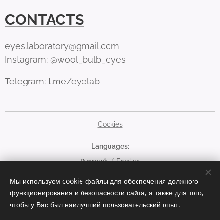
CONTACTS
eyes.laboratory@gmail.com
Instagram: @wool_bulb_eyes
Telegram: t.me/eyelab
Cookies
Languages
Русский
English
Мы используем cookie-файлы для обеспечения должного
Currency
функционирования и безопасности сайта, а также для того,
EUR €
RUB руб
USD $
чтобы у Вас был наилучший пользовательский опыт.