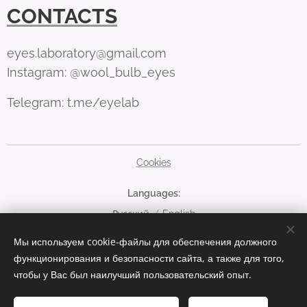
CONTACTS
eyes.laboratory@gmail.com
Instagram: @wool_bulb_eyes
Telegram: t.me/eyelab
Cookies
Languages
Русский
English
Мы используем cookie-файлы для обеспечения должного
Currency
функционирования и безопасности сайта, а также для того,
EUR €
RUB руб
USD $
чтобы у Вас был наилучший пользовательский опыт.