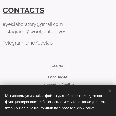
CONTACTS
eyes.laboratory@gmail.com
Instagram: @wool_bulb_eyes
Telegram: t.me/eyelab
Cookies
Languages
Русский
English
Мы используем cookie-файлы для обеспечения должного
Currency
функционирования и безопасности сайта, а также для того,
EUR €
RUB руб
USD $
чтобы у Вас был наилучший пользовательский опыт.