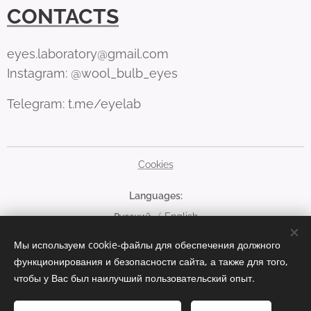
CONTACTS
eyes.laboratory@gmail.com
Instagram: @wool_bulb_eyes
Telegram: t.me/eyelab
Cookies
Languages
Русский
English
Мы используем cookie-файлы для обеспечения должного
Currency
функционирования и безопасности сайта, а также для того,
EUR €
RUB руб
USD $
чтобы у Вас был наилучший пользовательский опыт.